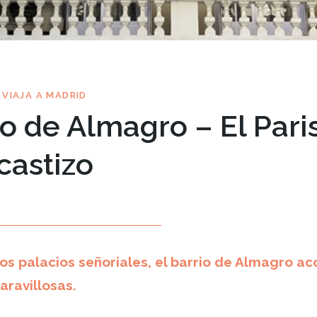
VIAJA A MADRID
io de Almagro – El Pari
castizo
MAY 15
s palacios señoriales, el barrio de Almagro a
aravillosas.