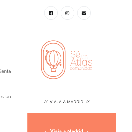
Santa
 es un
VIAJA A MADRID
Viaja a Madrid