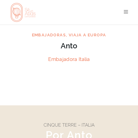
EMBAJADORAS
,
VIAJA A EUROPA
Anto
MAY 30
Embajadora Italia
CINQUE TERRE – ITALIA
Por Anto