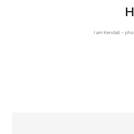
H
I am Kendall – pho