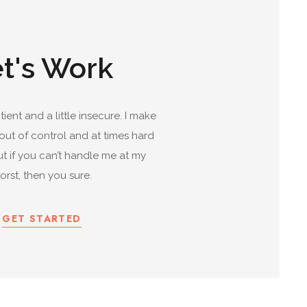
t's Work
atient and a little insecure. I make
 out of control and at times hard
ut if you can’t handle me at my
orst, then you sure.
GET STARTED